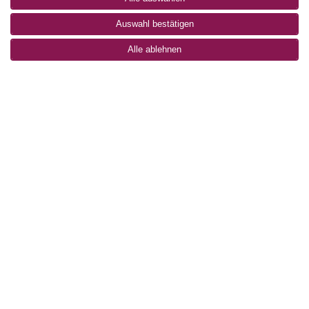
Auswahl bestätigen
Alle ablehnen
Familien- & Begegnungsfest
Samstag, 20. Juni 2026 um 12:00-16:00 Uhr auf dem
Bildungscampus in Mannheim
Kreativ- und Spielangebote
Indiaca – Bastel- und Wurfspiel
Waldorfkindergarten Vogelstang