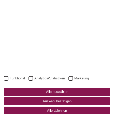
PLZ
Ort
Land
Funktional
Analytics/Statistiken
Marketing
Der datenschutzkonforme Umgang mit Ihren Daten ist uns wichtig.
Unsere Datenschutzinformation für Bewerber finden Sie
>> hier
. Mit
dem Absenden der Anfrage bestätigen Sie, dass Sie sie zur Kenntnis
Alle auswählen
genommen haben.
Auswahl bestätigen
Alle ablehnen