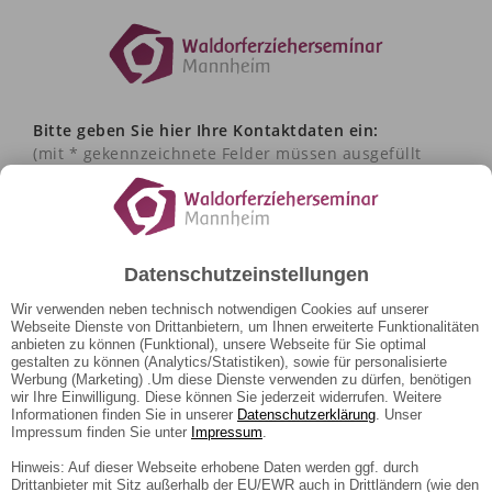
Bitte geben Sie hier Ihre Kontaktdaten ein:
(mit * gekennzeichnete Felder müssen ausgefüllt
werden)
Herr
Frau
Divers
Datenschutzeinstellungen
Wir verwenden neben technisch notwendigen Cookies auf unserer
Webseite Dienste von Drittanbietern, um Ihnen erweiterte Funktionalitäten
Vorname und Name*
anbieten zu können (Funktional), unsere Webseite für Sie optimal
gestalten zu können (Analytics/Statistiken), sowie für personalisierte
Werbung (Marketing) .Um diese Dienste verwenden zu dürfen, benötigen
wir Ihre Einwilligung. Diese können Sie jederzeit widerrufen. Weitere
Telefon*
Informationen finden Sie in unserer
Datenschutzerklärung
. Unser
Impressum finden Sie unter
Impressum
.
Hinweis: Auf dieser Webseite erhobene Daten werden ggf. durch
Email-Adresse*
Drittanbieter mit Sitz außerhalb der EU/EWR auch in Drittländern (wie den