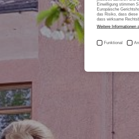
Einwilligung stimmen Si
Europäische Gerichtsho
das Risiko, dass dies
dass wirksame Rechtsbe
Weitere Informationen 
Funktional
An