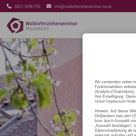
0621-3098-720
info@waldorferzieherseminar-ma.de
Wir verwenden neben te
Funktionalitäten anbiet
(Analytics/Statistiken)
Ihre Einwilligung. Dies
Unser Impressum finde
Hinweis: Auf dieser We
Drittländern (wie den 
bzw. durch Auswahl von
„Auswahl bestätigen“, 
Datenverarbeitung ab u
jederzeit aufrufen und 