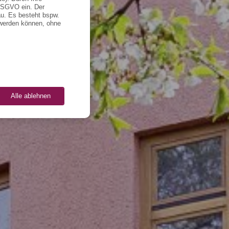
 DSGVO ein. Der
u. Es besteht bspw.
 werden können, ohne
Alle ablehnen