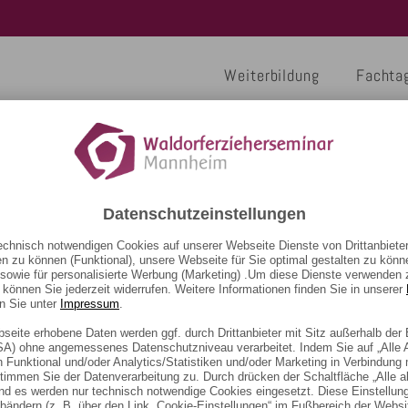
Weiterbildung
Fachta
Datenschutzeinstellungen
WEITERBILDUNGEN
FORTBILDUNGEN
WER WIR SIND
chnisch notwendigen Cookies auf unserer Webseite Dienste von Drittanbieter
Waldorferzieher*in in Mannheim
Ansprechpartner:innen
Waldorfpädagogik und bedürfnisorientierte Pädagogik – Widerspruch oder Konsens?
en zu können (Funktional), unsere Webseite für Sie optimal gestalten zu könn
, sowie für personalisierte Werbung (Marketing) .Um diese Dienste verwenden 
Waldorferzieher*in in Überlingen
Leitbild
Wie kann Teilhabe in unterschiedlichen Lebenswelten gelingen – von der Kindheit bis ins Alter?
e können Sie jederzeit widerrufen. Weitere Informationen finden Sie in unserer
n Sie unter
Impressum
.
Waldorferzieher*in in Wiesbaden
Trauer von Kindern und ihre Begleitung
Waldorfpädagogik
bseite erhobene Daten werden ggf. durch Drittanbieter mit Sitz außerhalb de
Waldorferzieher*in in Karlsruhe
Trauer von Kindern und ihre Begleitung
USA) ohne angemessenes Datenschutzniveau verarbeitet. Indem Sie auf „Alle 
 Funktional und/oder Analytics/Statistiken und/oder Marketing in Verbindung
Kurs: Leitungskompetenz und Management
Leitungsvertiefungskurs im Sampurna Seminarhaus
stimmen Sie der Datenverarbeitung zu. Durch drücken der Schaltfläche „Alle a
nd es werden nur technisch notwendige Cookies eingesetzt. Diese Einstellun
Kurs: Kleinkindpädagogik 0 – 3 Jahre
Sprache schafft Friedensbrücke
abändern (z. B. über den Link „Cookie-Einstellungen“ im Fußbereich der Websi