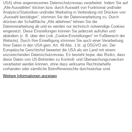
USA) ohne angemessenes Datenschutzniveau verarbeitet. Indem Sie auf
Vorname*
„Alle Auswählen“ klicken bzw. durch Auswahl von Funktional und/oder
Analytics/Statistiken und/oder Marketing in Verbindung mit Drücken von
„Auswahl bestätigen“, stimmen Sie der Datenverarbeitung zu. Durch
drücken der Schaltfläche „Alle ablehnen“ lehnen Sie die
Name*
Datenverarbeitung ab und es werden nur technisch notwendige Cookies
eingesetzt. Diese Einstellungen können Sie jederzeit aufrufen und
abändern (z. B. über den Link „Cookie-Einstellungen“ im Fußbereich der
Website). Durch Ihre Einwilligung stimmen Sie auch einer Verarbeitung
Ihrer Daten in den USA gem. Art. 49 Abs. 1 lit. a) DSGVO ein. Der
Straße*
Europäische Gerichtshof bewertet die USA als ein Land mit einem
unzureichenden Datenschutzniveau. Es besteht bspw. das Risiko, dass
diese Daten von US-Behörden zu Kontroll- und Überwachungszwecken
verarbeitet werden können, ohne dass wirksame Rechtsbehelfe
PLZ*
vorhanden oder sämtliche Betroffenenrechte durchsetzbar sind.
Weitere Informationen anzeigen
Ort*
Land*
Telefon (privat)*